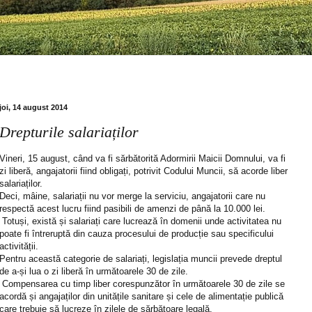
joi, 14 august 2014
Drepturile salariaților
Vineri, 15 august, când va fi sărbătorită Adormirii Maicii Domnului, va fi
zi liberă, angajatorii fiind obligați, potrivit Codului Muncii, să acorde liber
salariaților.
Deci, mâine, salariații nu vor merge la serviciu, angajatorii care nu
respectă acest lucru fiind pasibili de amenzi de până la 10.000 lei.
Totuși, există și salariați care lucrează în domenii unde activitatea nu
poate fi întreruptă din cauza procesului de producție sau specificului
activității.
Pentru această categorie de salariați, legislația muncii prevede dreptul
de a-și lua o zi liberă în următoarele 30 de zile.
Compensarea cu timp liber corespunzător în următoarele 30 de zile se
acordă și angajaților din unitățile sanitare și cele de alimentație publică
care trebuie să lucreze în zilele de sărbătoare legală.