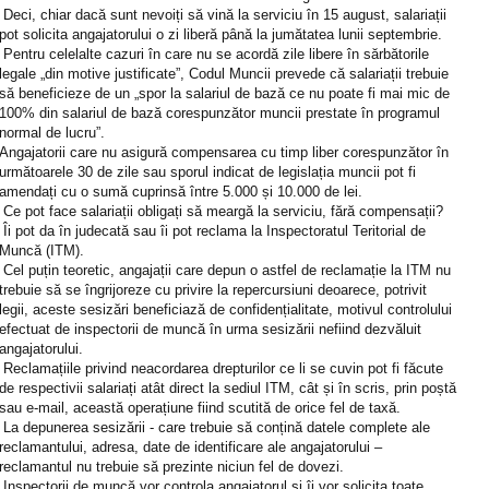
Deci, chiar dacă sunt nevoiți să vină la serviciu în 15 august, salariații
pot solicita angajatorului o zi liberă până la jumătatea lunii septembrie.
Pentru celelalte cazuri în care nu se acordă zile libere în sărbătorile
legale „din motive justificate”, Codul Muncii prevede că salariații trebuie
să beneficieze de un „spor la salariul de bază ce nu poate fi mai mic de
100% din salariul de bază corespunzător muncii prestate în programul
normal de lucru”.
Angajatorii care nu asigură compensarea cu timp liber corespunzător în
următoarele 30 de zile sau sporul indicat de legislația muncii pot fi
amendați cu o sumă cuprinsă între 5.000 și 10.000 de lei.
Ce pot face salariații obligați să meargă la serviciu, fără compensații?
Îi pot da în judecată sau îi pot reclama la Inspectoratul Teritorial de
Muncă (ITM).
Cel puțin teoretic, angajații care depun o astfel de reclamație la ITM nu
trebuie să se îngrijoreze cu privire la repercursiuni deoarece, potrivit
legii, aceste sesizări beneficiază de confidențialitate, motivul controlului
efectuat de inspectorii de muncă în urma sesizării nefiind dezvăluit
angajatorului.
Reclamațiile privind neacordarea drepturilor ce li se cuvin pot fi făcute
de respectivii salariați atât direct la sediul ITM, cât și în scris, prin poștă
sau e-mail, această operațiune fiind scutită de orice fel de taxă.
La depunerea sesizării - care trebuie să conțină datele complete ale
reclamantului, adresa, date de identificare ale angajatorului –
reclamantul nu trebuie să prezinte niciun fel de dovezi.
Inspectorii de muncă vor controla angajatorul și îi vor solicita toate