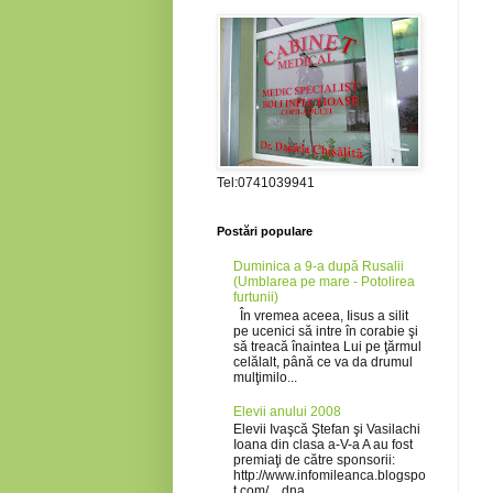
Tel:0741039941
Postări populare
Duminica a 9-a după Rusalii
(Umblarea pe mare - Potolirea
furtunii)
În vremea aceea, Iisus a silit
pe ucenici să intre în corabie şi
să treacă înaintea Lui pe ţărmul
celălalt, până ce va da drumul
mulţimilo...
Elevii anului 2008
Elevii Ivaşcă Ştefan şi Vasilachi
Ioana din clasa a-V-a A au fost
premiaţi de către sponsorii:
http://www.infomileanca.blogspo
t.com/ ., dna...