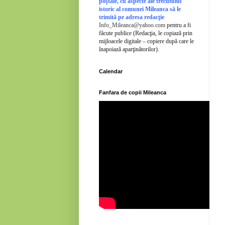
poştale, cu aspecte ale trecutului
istoric al comunei Mileanca să le
trimită pe adresa redacţie
Info_Mileanca@yahoo.com
pentru a fi
făcute publice (Redacţia, le copiază prin
mijloacele digitale – copiere după care le
înapoiază aparţinătorilor).
Calendar
Fanfara de copii Mileanca