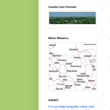
Canalul meu:Youtube
Meteo Mileanca
ANUNȚ!
Cei
care deţin fotografii, vederi, cărţi