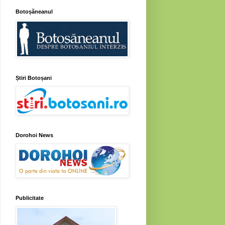
Botoșăneanul
Știri Botoșani
Dorohoi News
Publicitate