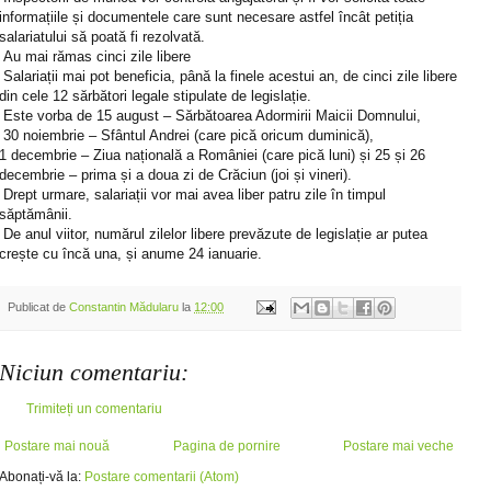
informațiile și documentele care sunt necesare astfel încât petiția
salariatului să poată fi rezolvată.
Au mai rămas cinci zile libere
Salariații mai pot beneficia, până la finele acestui an, de cinci zile libere
din cele 12 sărbători legale stipulate de legislație.
Este vorba de 15 august – Sărbătoarea Adormirii Maicii Domnului,
30 noiembrie – Sfântul Andrei (care pică oricum duminică),
1 decembrie – Ziua națională a României (care pică luni) și 25 și 26
decembrie – prima și a doua zi de Crăciun (joi și vineri).
Drept urmare, salariații vor mai avea liber patru zile în timpul
săptămânii.
De anul viitor, numărul zilelor libere prevăzute de legislație ar putea
crește cu încă una, și anume 24 ianuarie.
Publicat de
Constantin Mădularu
la
12:00
Niciun comentariu:
Trimiteți un comentariu
Postare mai nouă
Pagina de pornire
Postare mai veche
Abonați-vă la:
Postare comentarii (Atom)