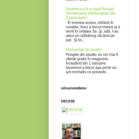
Duminica a 6-a după Rusalii
(Vindecarea slăbănogului din
Capernaum)
În vremea aceea, intrând în
corabie, Iisus a trecut marea şi a
venit în cetatea Sa. Şi, iată, I-au
adus un slăbănog zăcând pe
pat. Şi Iis...
Fără pungi de plastic!
Pungile din plastic nu vor mai fi
oferite gratis în magazine
începând din 1 ianuarie.
Guvernul a decis aşa printr-un
act normativ ce prevede...
infom/siteMeter
DECESE