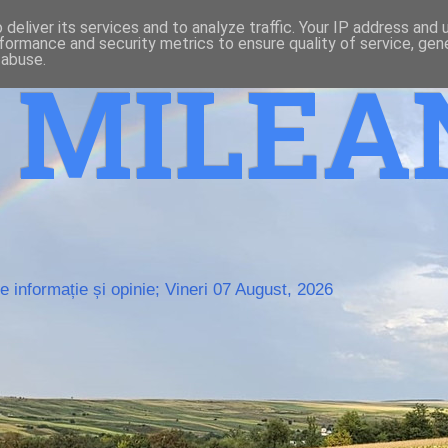
deliver its services and to analyze traffic. Your IP address and
formance and security metrics to ensure quality of service, ge
 abuse.
o MILE
 informație și opinie; Vineri 07 August, 2026