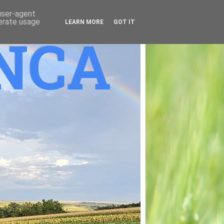
 user-agent
nerate usage
LEARN MORE
GOT IT
ANCA