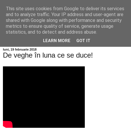
This site uses cookies from Google to deliver its services
Info MILEANCA
and to analyze traffic. Your IP address and user-agent are
shared with Google along with performance and security
metrics to ensure quality of service, generate usage
BINE AȚI VENIT! *Jurnal online de informație și opinie;
statistics, and to detect and address abuse.
Miercuri 05 August, 2026
LEARN MORE
GOT IT
luni, 19 februarie 2018
De veghe în luna ce se duce!