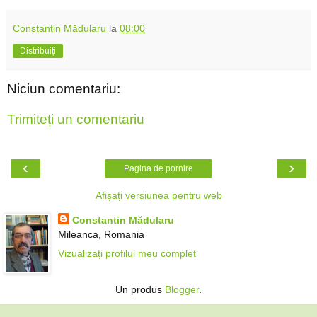
Constantin Mădularu
la
08:00
Distribuiți
Niciun comentariu:
Trimiteți un comentariu
‹
›
Pagina de pornire
Afișați versiunea pentru web
Constantin Mădularu
Mileanca, Romania
Vizualizați profilul meu complet
Un produs
Blogger
.