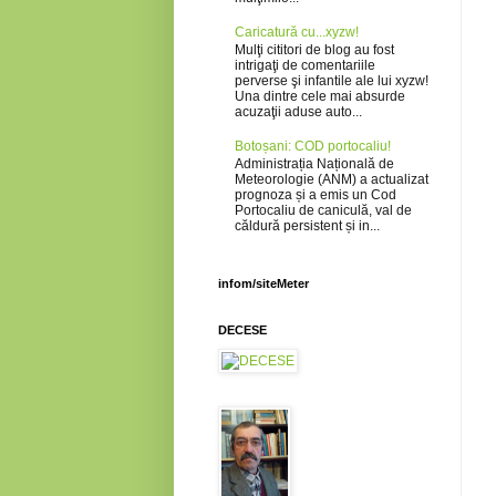
Caricatură cu...xyzw!
Mulţi cititori de blog au fost
intrigaţi de comentariile
perverse şi infantile ale lui xyzw!
Una dintre cele mai absurde
acuzaţii aduse auto...
Botoșani: COD portocaliu!
Administrația Națională de
Meteorologie (ANM) a actualizat
prognoza și a emis un Cod
Portocaliu de caniculă, val de
căldură persistent și in...
infom/siteMeter
DECESE