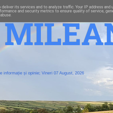
deliver its services and to analyze traffic. Your IP address and
formance and security metrics to ensure quality of service, ge
 abuse.
o MILE
 informație și opinie; Vineri 07 August, 2026