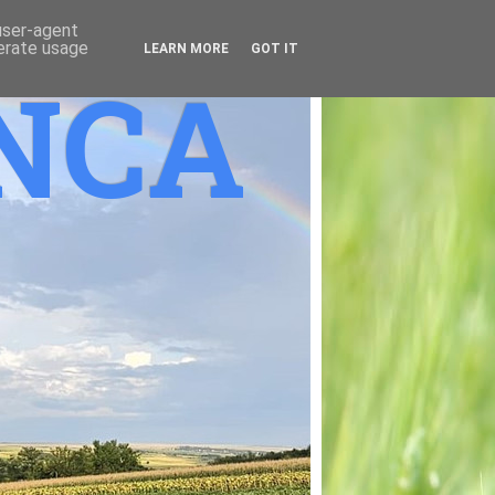
 user-agent
nerate usage
LEARN MORE
GOT IT
ANCA