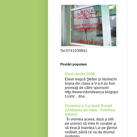
Tel:0741039941
Postări populare
Elevii anului 2008
Elevii Ivaşcă Ştefan şi Vasilachi
Ioana din clasa a-V-a A au fost
premiaţi de către sponsorii:
http://www.infomileanca.blogspo
t.com/ ., dna...
Duminica a 9-a după Rusalii
(Umblarea pe mare - Potolirea
furtunii)
În vremea aceea, Iisus a silit
pe ucenici să intre în corabie şi
să treacă înaintea Lui pe ţărmul
celălalt, până ce va da drumul
mulţimilo...