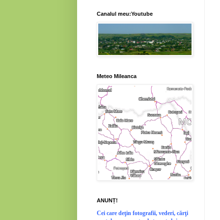
Canalul meu:Youtube
Meteo Mileanca
ANUNȚ!
Cei
care deţin fotografii, vederi, cărţi