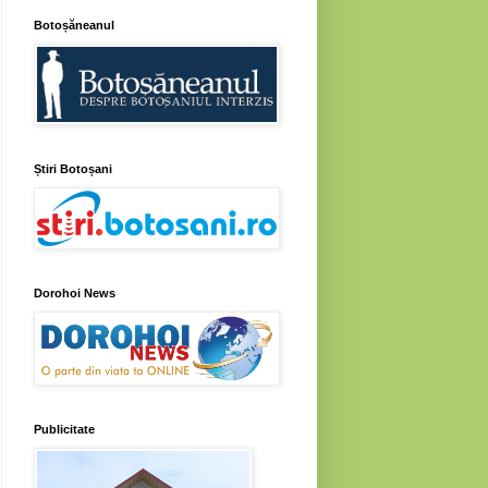
Botoșăneanul
Știri Botoșani
Dorohoi News
Publicitate