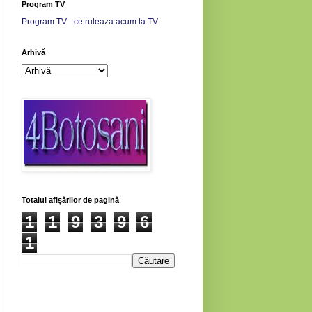
Program TV
Program TV - ce ruleaza acum la TV
Arhivă
Totalul afișărilor de pagină
1
1
9
3
9
6
1