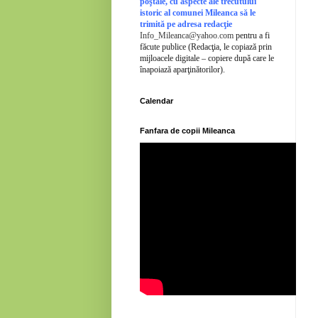
poştale, cu aspecte ale trecutului
istoric al comunei Mileanca să le
trimită pe adresa redacţie
Info_Mileanca@yahoo.com
pentru a fi
făcute publice (Redacţia, le copiază prin
mijloacele digitale – copiere după care le
înapoiază aparţinătorilor).
Calendar
Fanfara de copii Mileanca