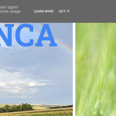
 user-agent
nerate usage
LEARN MORE
GOT IT
ANCA