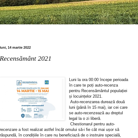
luni, 14 martie 2022
Recensământ 2021
Luni la ora 00:00 începe perioada
în care te poți auto-recenza
pentru Recensământul populației
și locuințelor 2021.
Auto-recenzarea durează două
luni (până în 15 mai), iar cei care
se auto-recenzează au dreptul
legal la o zi liberă.
Chestionarul pentru auto-
recenzare a fost realizat astfel încât omului să-i fie cât mai ușor să
răspundă, în condițiile în care nu beneficiază de o instruire specială,