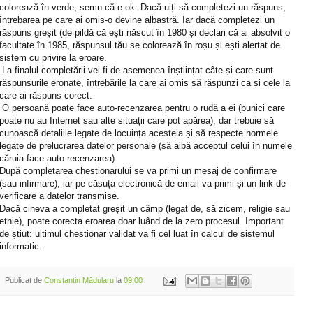
colorează în verde, semn că e ok. Dacă uiți să completezi un răspuns,
întrebarea pe care ai omis-o devine albastră. Iar dacă completezi un
răspuns greșit (de pildă că ești născut în 1980 și declari că ai absolvit o
facultate în 1985, răspunsul tău se colorează în roșu și ești alertat de
sistem cu privire la eroare.
La finalul completării vei fi de asemenea înștiințat câte și care sunt
răspunsurile eronate, întrebările la care ai omis să răspunzi ca și cele la
care ai răspuns corect.
O persoană poate face auto-recenzarea pentru o rudă a ei (bunici care
poate nu au Internet sau alte situații care pot apărea), dar trebuie să
cunoască detaliile legate de locuința acesteia și să respecte normele
legate de prelucrarea datelor personale (să aibă acceptul celui în numele
căruia face auto-recenzarea).
După completarea chestionarului se va primi un mesaj de confirmare
(sau infirmare), iar pe căsuța electronică de email va primi și un link de
verificare a datelor transmise.
Dacă cineva a completat greșit un câmp (legat de, să zicem, religie sau
etnie), poate corecta eroarea doar luând de la zero procesul. Important
de știut: ultimul chestionar validat va fi cel luat în calcul de sistemul
informatic.
Publicat de
Constantin Mădularu
la
09:00