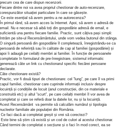
precum cea de care dispun recenzorii.
Fiecare dintre noi va avea propriul chestionar de auto-recenzare,
corespunzător situației particulare în care se găsește.
Ce este esențial să avem pentru a ne autorecenza?
În primul rând, să avem acces la Internet. Apoi, să avem o adresă de
email. Nu e necesar să aibă toți din gospodărie adresă de email, e
suficientă una pentru fiecare familie. Practic, sunt câțiva pași simpli:
Intrăm pe site-ul Recensământului, unde vom vedea butonul din stânga.
O singură persoană din gospodărie îl completează, înregistrându-se ca
persoană de referință sau în calitate de cap al familiei (gospodăriei) și
apoi îi adaugă pe ceilalți membri ai familiei. În funcție de persoanele
completate în formularul de pre-înregistrare, sistemul informatic
generează câte un link cu chestionarul specific fiecărei persoane
declarate.
Câte chestionare există?
Practic, vor fi două tipuri de chestionare: cel ”lung”, pe care îl va primi
capul familiei, chestionar care cuprinde informații inclusiv despre
locuință și condițiile de locuit (anul construcției, din ce materiale e
construită etc) și altul ”scurt”, pe care ceilalți membri îl vor avea de
completat și care se referă doar la datele lor, nu și la locuință.
Acest Recensământ va permite să calculăm numărul și tipologia
nucleelor familiale ale populației din România.
Ce faci dacă ai completat greșit și vrei să corectezi?
Este bine să știm că există și un cod de culori al acestui chestionar.
Când termini de completat o secțiune și o faci în mod corect, ea se