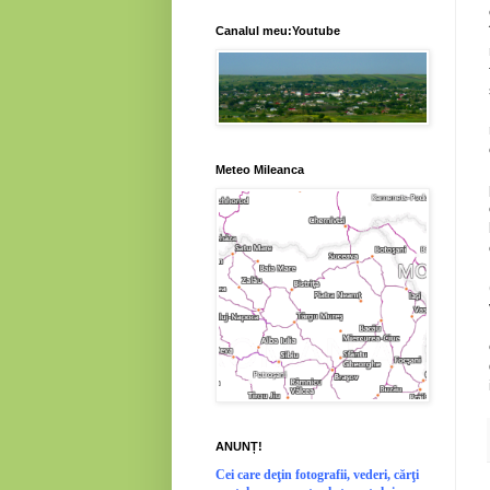
Canalul meu:Youtube
Meteo Mileanca
ANUNȚ!
Cei
care deţin fotografii, vederi, cărţi