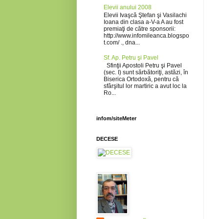
Elevii anului 2008
Elevii Ivaşcă Ştefan şi Vasilachi
Ioana din clasa a-V-a A au fost
premiaţi de către sponsorii:
http://www.infomileanca.blogspo
t.com/ ., dna...
Sf. Ap. Petru şi Pavel
Sfinţii Apostoli Petru şi Pavel
(sec. I) sunt sărbătoriţi, astăzi, în
Biserica Ortodoxă, pentru că
sfârşitul lor martiric a avut loc la
Ro...
infom/siteMeter
DECESE