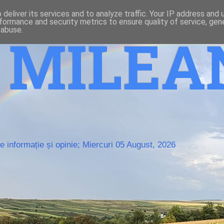
deliver its services and to analyze traffic. Your IP address and
formance and security metrics to ensure quality of service, ge
 abuse.
o MILE
 informație și opinie; Miercuri 05 August, 2026