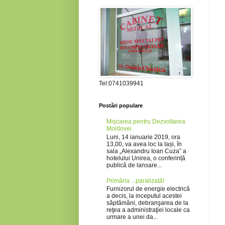
Tel:0741039941
Postări populare
Mișcarea pentru Dezvoltarea
Moldovei
Luni, 14 ianuarie 2019, ora
13,00, va avea loc la Iași, în
sala „Alexandru Ioan Cuza” a
hotelului Unirea, o conferință
publică de lansare...
Primăria ...paralizată!
Furnizorul de energie electrică
a decis, la inceputul acestei
săptămâni, debranşarea de la
reţea a administraţiei locale ca
urmare a unei da...