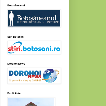
Botoșăneanul
Știri Botoșani
Dorohoi News
Publicitate