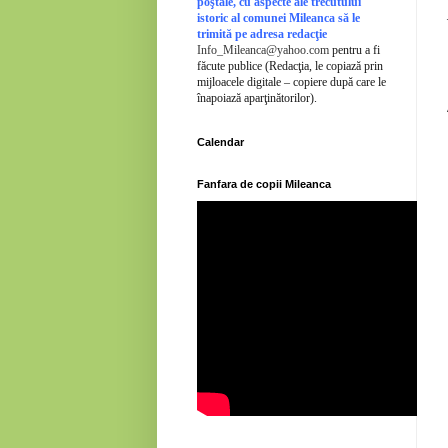
poştale, cu aspecte ale trecutului
istoric al comunei Mileanca să le
trimită pe adresa redacţie
Info_Mileanca@yahoo.com
pentru a fi
făcute publice (Redacţia, le copiază prin
mijloacele digitale – copiere după care le
înapoiază aparţinătorilor).
Calendar
Fanfara de copii Mileanca