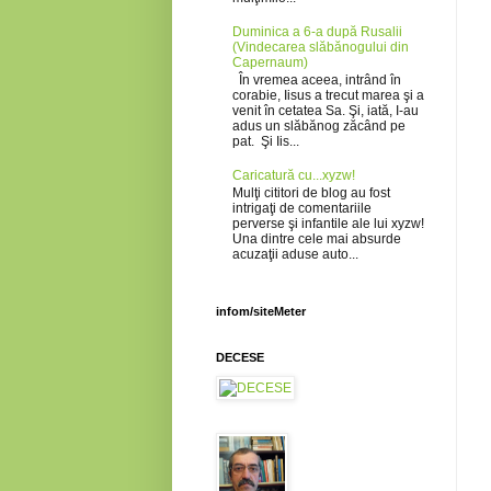
Duminica a 6-a după Rusalii
(Vindecarea slăbănogului din
Capernaum)
În vremea aceea, intrând în
corabie, Iisus a trecut marea şi a
venit în cetatea Sa. Şi, iată, I-au
adus un slăbănog zăcând pe
pat. Şi Iis...
Caricatură cu...xyzw!
Mulţi cititori de blog au fost
intrigaţi de comentariile
perverse şi infantile ale lui xyzw!
Una dintre cele mai absurde
acuzaţii aduse auto...
infom/siteMeter
DECESE