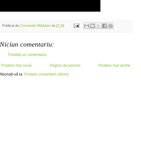
Publicat de
Constantin Mădularu
la
07:49
Niciun comentariu:
Trimiteți un comentariu
Postare mai nouă
Pagina de pornire
Postare mai veche
Abonați-vă la:
Postare comentarii (Atom)