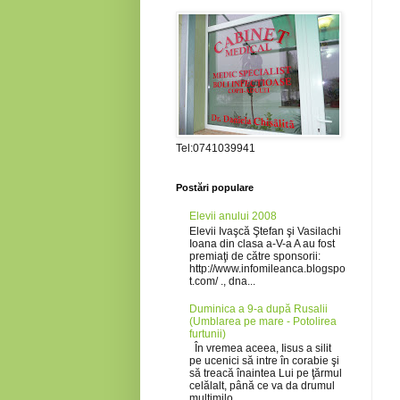
Tel:0741039941
Postări populare
Elevii anului 2008
Elevii Ivaşcă Ştefan şi Vasilachi
Ioana din clasa a-V-a A au fost
premiaţi de către sponsorii:
http://www.infomileanca.blogspo
t.com/ ., dna...
Duminica a 9-a după Rusalii
(Umblarea pe mare - Potolirea
furtunii)
În vremea aceea, Iisus a silit
pe ucenici să intre în corabie şi
să treacă înaintea Lui pe ţărmul
celălalt, până ce va da drumul
mulţimilo...