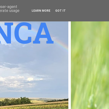
 user-agent
nerate usage
LEARN MORE
GOT IT
ANCA