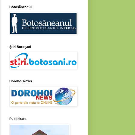
Botoșăneanul
Știri Botoșani
Dorohoi News
Publicitate