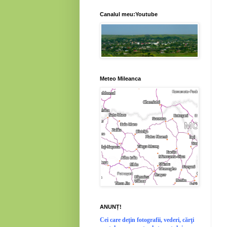
Canalul meu:Youtube
Meteo Mileanca
ANUNȚ!
Cei
care deţin fotografii, vederi, cărţi