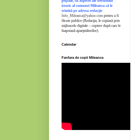
poştale, cu aspecte ale trecutului
istoric al comunei Mileanca să le
trimită pe adresa redacţie
Info_Mileanca@yahoo.com
pentru a fi
făcute publice (Redacţia, le copiază prin
mijloacele digitale – copiere după care le
înapoiază aparţinătorilor).
Calendar
Fanfara de copii Mileanca