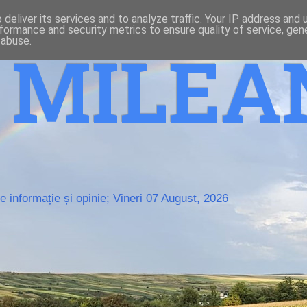
deliver its services and to analyze traffic. Your IP address and
formance and security metrics to ensure quality of service, ge
 abuse.
o MILE
 informație și opinie; Vineri 07 August, 2026