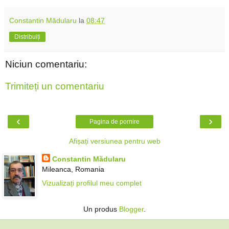
Constantin Mădularu
la
08:47
Distribuiți
Niciun comentariu:
Trimiteți un comentariu
‹
›
Pagina de pornire
Afișați versiunea pentru web
Constantin Mădularu
Mileanca, Romania
Vizualizați profilul meu complet
Un produs
Blogger
.