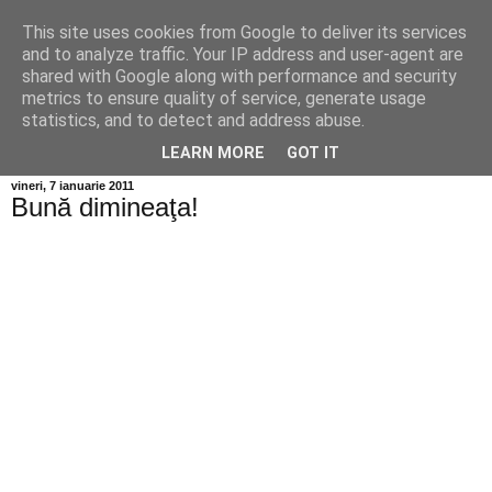
This site uses cookies from Google to deliver its services
Info MILEANCA
and to analyze traffic. Your IP address and user-agent are
shared with Google along with performance and security
metrics to ensure quality of service, generate usage
BINE AȚI VENIT! *Jurnal online de informație și opinie;
statistics, and to detect and address abuse.
Duminică 09 August, 2026
LEARN MORE
GOT IT
vineri, 7 ianuarie 2011
Bună dimineaţa!