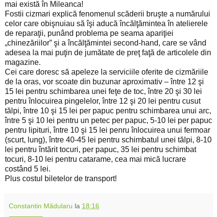
mai există în Mileanca!
Fostii cizmari explică fenomenul scăderii bruşte a numărului
celor care obişnuiau să îşi aducă încălţămintea în atelierele
de reparaţii, punând problema pe seama apariţiei
„chinezăriilor” şi a încălţămintei second-hand, care se vând
adesea la mai puţin de jumătate de preţ faţă de articolele din
magazine.
Cei care doresc să apeleze la serviciile oferite de cizmăriile
de la oras, vor scoate din buzunar aproximativ – între 12 şi
15 lei pentru schimbarea unei feţe de toc, între 20 şi 30 lei
pentru înlocuirea pingelelor, între 12 şi 20 lei pentru cusut
tălpi, între 10 şi 15 lei per papuc pentru schimbarea unui arc,
între 5 şi 10 lei pentru un petec per papuc, 5-10 lei per papuc
pentru lipituri, între 10 şi 15 lei penru înlocuirea unui fermoar
(scurt, lung), între 40-45 lei pentru schimbatul unei tălpi, 8-10
lei pentru întărit tocuri, per papuc, 35 lei pentru schimbat
tocuri, 8-10 lei pentru catarame, cea mai mică lucrare
costând 5 lei.
Plus costul biletelor de transport!
Constantin Mădularu
la
18:16