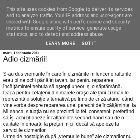
This site uses cookies from Google to deliver its services
Info MILEANCA
and to analyze traffic. Your IP address and user-agent are
shared with Google along with performance and security
metrics to ensure quality of service, generate usage
BINE AȚI VENIT! *Jurnal online de informație și opinie;
statistics, and to detect and address abuse.
Vineri 07 August, 2026
LEARN MORE
GOT IT
marți, 1 februarie 2011
Adio cizmării!
S-au dus vremurile în care în cizmăriile milencene rafturile
erau pline ochi până în tavan, iar pentru repararea
încălţămintei trebuia să aştepţi uneori şi o săptămână.
Dacă pentru cetăţenii din marele oraşe ale ţării cizmăriile
reprezintă o soluţie alternativă pe timp de criză atunci când
vine vorba despre repararea unei perechi de încălţăminte, la
Mileanca, situaţia nu se prezintă la fel, consatenii preferând
să îşi achiziţioneze încălţăminte second-hand sau de o
calitate inferioară, la preţuri mici, decât să apeleze la
serviciile cizmarilor.
Urme de nostalgie după „vremurile bune” ale cizmarilor nu