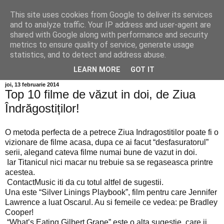
This site uses cookies from Google to deliver its services
Info MILEANCA
and to analyze traffic. Your IP address and user-agent are
shared with Google along with performance and security
metrics to ensure quality of service, generate usage
BINE AȚI VENIT! *Jurnal online de informație și opinie;
statistics, and to detect and address abuse.
Vineri 07 August, 2026
LEARN MORE
GOT IT
joi, 13 februarie 2014
Top 10 filme de văzut in doi, de Ziua
Îndrăgostiților!
O metoda perfecta de a petrece Ziua Indragostitilor poate fi o
vizionare de filme acasa, dupa ce ai facut “desfasuratorul”
serii, alegand cateva filme numai bune de vazut in doi.
Iar Titanicul nici macar nu trebuie sa se regaseasca printre
acestea.
ContactMusic iti da cu totul altfel de sugestii.
Una este “Silver Linings Playbook”, film pentru care Jennifer
Lawrence a luat Oscarul. Au si femeile ce vedea: pe Bradley
Cooper!
“What’s Eating Gilbert Grape” este o alta sugestie, care ii