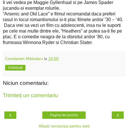
Ii vei vedea pe Maggie Gyllenhaal si pe James Spader
jucandu-si exemplar rolurile.
“Arsenic and Old Lace” e filmul recomandat daca preferi
rasul in locul romantismului si-ti plac filmele anilor ’30 – ’40.
Daca vrei sa vezi un film cu adolescenti, insa nu le suporti
pe cele mai multe dintre ele, “Heathers” ar putea sa-ti fie pe
plac. E o comedie neagra de la sfarsitul anilor ’80, cu
frumoasa Winnona Ryder si Christian Slater.
Constantin Mădularu
la
10:00
Distribuiți
Niciun comentariu:
Trimiteți un comentariu
‹
›
Pagina de pornire
Afișați versiunea pentru web