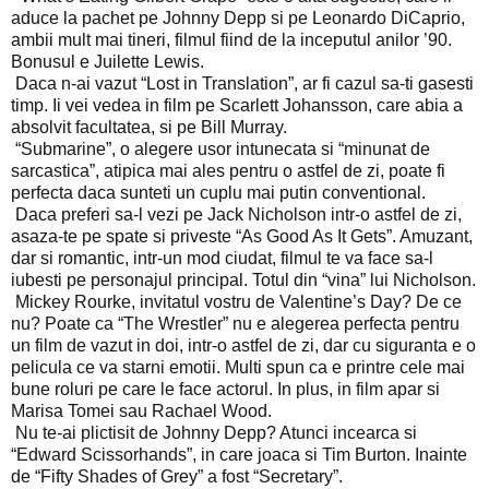
aduce la pachet pe Johnny Depp si pe Leonardo DiCaprio,
ambii mult mai tineri, filmul fiind de la inceputul anilor ’90.
Bonusul e Juilette Lewis.
Daca n-ai vazut “Lost in Translation”, ar fi cazul sa-ti gasesti
timp. Ii vei vedea in film pe Scarlett Johansson, care abia a
absolvit facultatea, si pe Bill Murray.
“Submarine”, o alegere usor intunecata si “minunat de
sarcastica”, atipica mai ales pentru o astfel de zi, poate fi
perfecta daca sunteti un cuplu mai putin conventional.
Daca preferi sa-l vezi pe Jack Nicholson intr-o astfel de zi,
asaza-te pe spate si priveste “As Good As It Gets”. Amuzant,
dar si romantic, intr-un mod ciudat, filmul te va face sa-l
iubesti pe personajul principal. Totul din “vina” lui Nicholson.
Mickey Rourke, invitatul vostru de Valentine’s Day? De ce
nu? Poate ca “The Wrestler” nu e alegerea perfecta pentru
un film de vazut in doi, intr-o astfel de zi, dar cu siguranta e o
pelicula ce va starni emotii. Multi spun ca e printre cele mai
bune roluri pe care le face actorul. In plus, in film apar si
Marisa Tomei sau Rachael Wood.
Nu te-ai plictisit de Johnny Depp? Atunci incearca si
“Edward Scissorhands”, in care joaca si Tim Burton. Inainte
de “Fifty Shades of Grey” a fost “Secretary”.