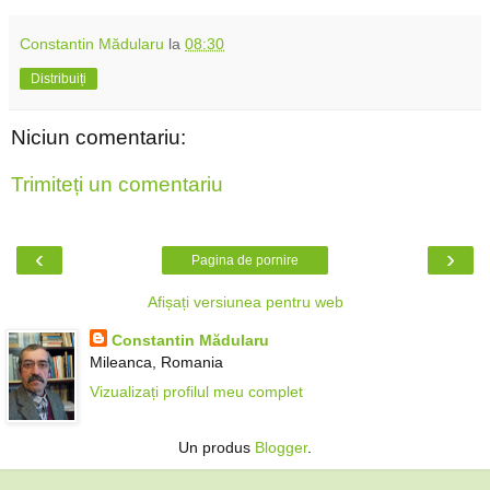
Constantin Mădularu
la
08:30
Distribuiți
Niciun comentariu:
Trimiteți un comentariu
‹
›
Pagina de pornire
Afișați versiunea pentru web
Constantin Mădularu
Mileanca, Romania
Vizualizați profilul meu complet
Un produs
Blogger
.