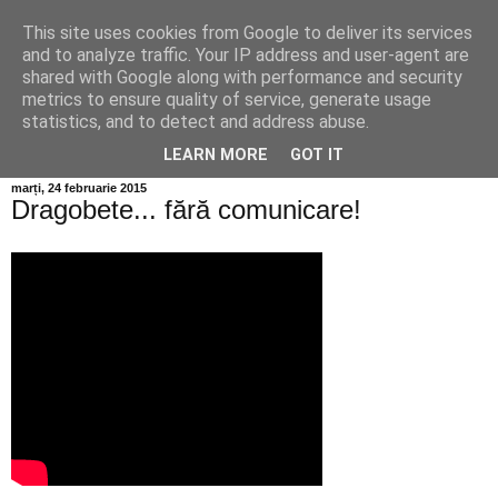
This site uses cookies from Google to deliver its services
Info MILEANCA
and to analyze traffic. Your IP address and user-agent are
shared with Google along with performance and security
metrics to ensure quality of service, generate usage
BINE AȚI VENIT! *Jurnal online de informație și opinie;
statistics, and to detect and address abuse.
Duminică 09 August, 2026
LEARN MORE
GOT IT
marți, 24 februarie 2015
Dragobete... fără comunicare!