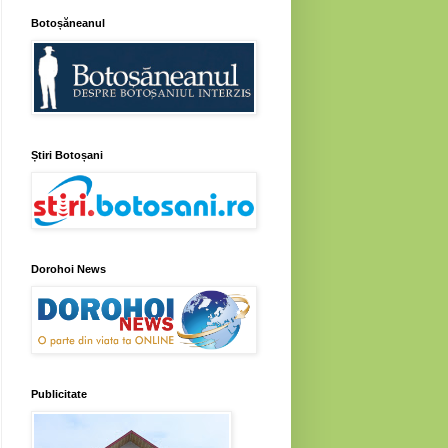
Botoșăneanul
Știri Botoșani
Dorohoi News
Publicitate