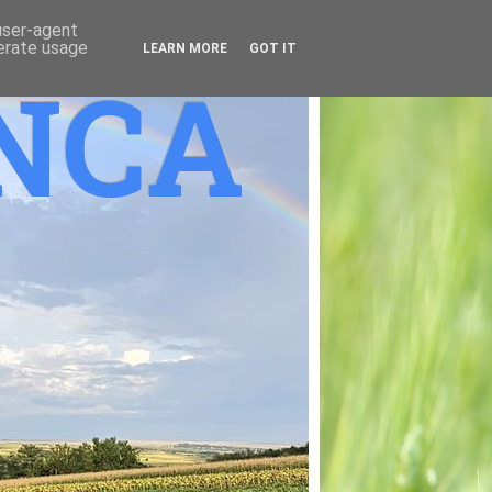
 user-agent
nerate usage
LEARN MORE
GOT IT
ANCA