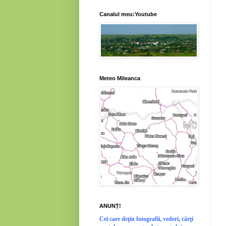
Canalul meu:Youtube
Meteo Mileanca
ANUNȚ!
Cei
care deţin fotografii, vederi, cărţi