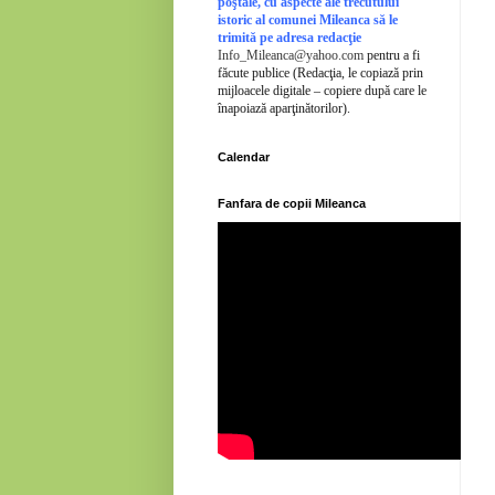
poştale, cu aspecte ale trecutului
istoric al comunei Mileanca să le
trimită pe adresa redacţie
Info_Mileanca@yahoo.com
pentru a fi
făcute publice (Redacţia, le copiază prin
mijloacele digitale – copiere după care le
înapoiază aparţinătorilor).
Calendar
Fanfara de copii Mileanca