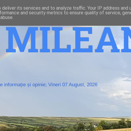
deliver its services and to analyze traffic. Your IP address and
formance and security metrics to ensure quality of service, ge
 abuse.
o MILE
 informație și opinie; Vineri 07 August, 2026