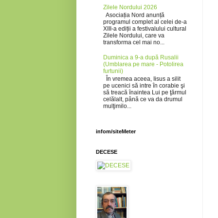
Zilele Nordului 2026
Asociația Nord anunță
programul complet al celei de-a
XIII-a ediții a festivalului cultural
Zilele Nordului, care va
transforma cel mai no...
Duminica a 9-a după Rusalii
(Umblarea pe mare - Potolirea
furtunii)
În vremea aceea, Iisus a silit
pe ucenici să intre în corabie şi
să treacă înaintea Lui pe ţărmul
celălalt, până ce va da drumul
mulţimilo...
infom/siteMeter
DECESE