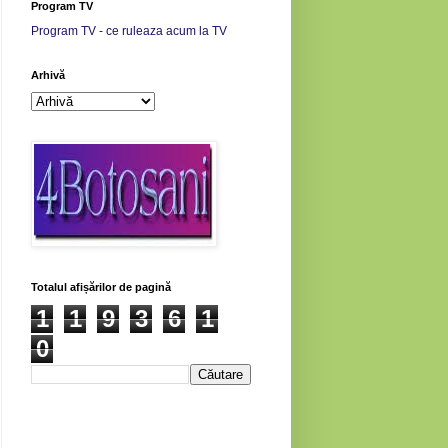
Program TV
Program TV - ce ruleaza acum la TV
Arhivă
Totalul afișărilor de pagină
1
1
9
3
6
1
0