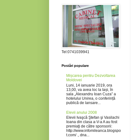
Tel:0741039941
Postări populare
Mișcarea pentru Dezvoltarea
Moldovei
Luni, 14 ianuarie 2019, ora
13,00, va avea loc la Iași, în
sala „Alexandru Ioan Cuza” a
hotelului Unirea, o conferință
publică de lansare...
Elevii anului 2008
Elevii Ivaşcă Ştefan şi Vasilachi
Ioana din clasa a-V-a A au fost
premiaţi de către sponsorii:
http://www.infomileanca.blogspo
t.com/ ., dna...