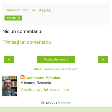
Constantin Mădularu
la
08:00
Distribuiți
Niciun comentariu:
Trimiteți un comentariu
‹
›
Pagina de pornire
Afișați versiunea pentru web
Constantin Mădularu
Mileanca, Romania
Vizualizați profilul meu complet
Un produs
Blogger
.