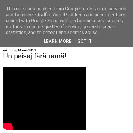
This site uses cookies from Google to deliver its services
Info MILEANCA
and to analyze traffic. Your IP address and user-agent are
shared with Google along with performance and security
metrics to ensure quality of service, generate usage
BINE AȚI VENIT! *Jurnal online de informație și opinie;
statistics, and to detect and address abuse.
Duminică 09 August, 2026
LEARN MORE
GOT IT
miercuri, 16 mai 2018
Un peisaj fără ramă!