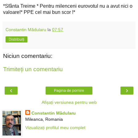
*Sfânta Treime * Pentru milenceni eurovotul nu a avut nici o
valoare!* PPE cel mai bun scor !*
Constantin Mădularu
la
07:57
Distribuiți
Niciun comentariu:
Trimiteți un comentariu
‹
›
Pagina de pornire
Afișați versiunea pentru web
Constantin Mădularu
Mileanca, Romania
Vizualizați profilul meu complet