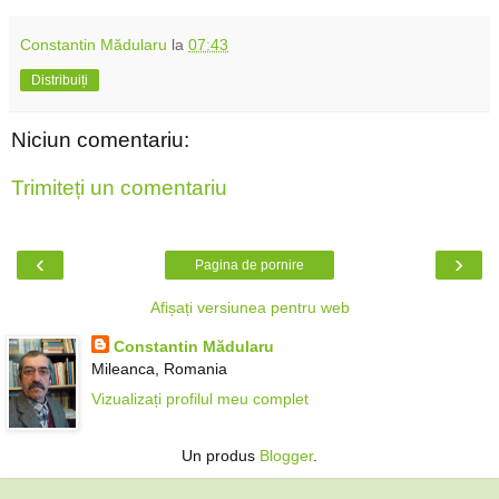
Constantin Mădularu
la
07:43
Distribuiți
Niciun comentariu:
Trimiteți un comentariu
‹
›
Pagina de pornire
Afișați versiunea pentru web
Constantin Mădularu
Mileanca, Romania
Vizualizați profilul meu complet
Un produs
Blogger
.