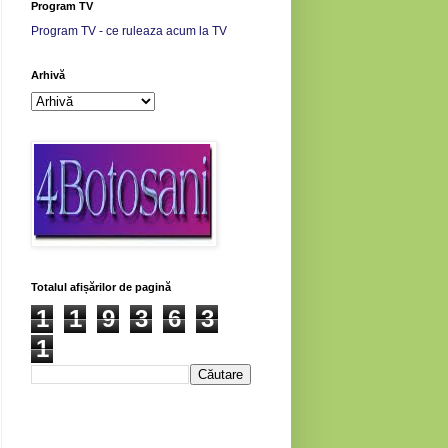
Program TV
Program TV - ce ruleaza acum la TV
Arhivă
Totalul afișărilor de pagină
1
1
9
3
6
3
1