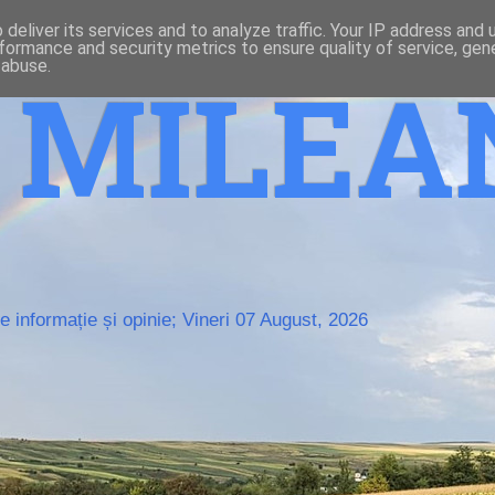
deliver its services and to analyze traffic. Your IP address and
formance and security metrics to ensure quality of service, ge
 abuse.
o MILE
 informație și opinie; Vineri 07 August, 2026