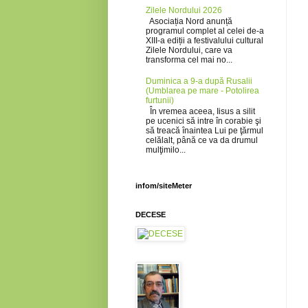
Zilele Nordului 2026
Asociația Nord anunță
programul complet al celei de-a
XIII-a ediții a festivalului cultural
Zilele Nordului, care va
transforma cel mai no...
Duminica a 9-a după Rusalii
(Umblarea pe mare - Potolirea
furtunii)
În vremea aceea, Iisus a silit
pe ucenici să intre în corabie şi
să treacă înaintea Lui pe ţărmul
celălalt, până ce va da drumul
mulţimilo...
infom/siteMeter
DECESE