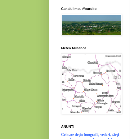
Canalul meu:Youtube
Meteo Mileanca
ANUNȚ!
Cei
care deţin fotografii, vederi, cărţi