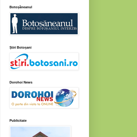
Botoșăneanul
Știri Botoșani
Dorohoi News
Publicitate