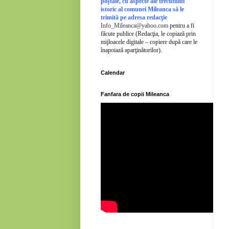
poştale, cu aspecte ale trecutului
istoric al comunei Mileanca să le
trimită pe adresa redacţie
Info_Mileanca@yahoo.com
pentru a fi
făcute publice (Redacţia, le copiază prin
mijloacele digitale – copiere după care le
înapoiază aparţinătorilor).
Calendar
Fanfara de copii Mileanca