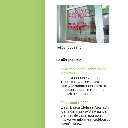
Tel:0741039941
Postări populare
Mișcarea pentru Dezvoltarea
Moldovei
Luni, 14 ianuarie 2019, ora
13,00, va avea loc la Iași, în
sala „Alexandru Ioan Cuza” a
hotelului Unirea, o conferință
publică de lansare...
Elevii anului 2008
Elevii Ivaşcă Ştefan şi Vasilachi
Ioana din clasa a-V-a A au fost
premiaţi de către sponsorii:
http://www.infomileanca.blogspo
t.com/ ., dna...