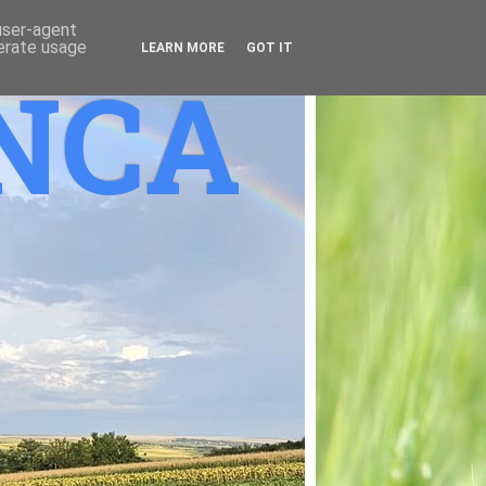
 user-agent
nerate usage
LEARN MORE
GOT IT
ANCA